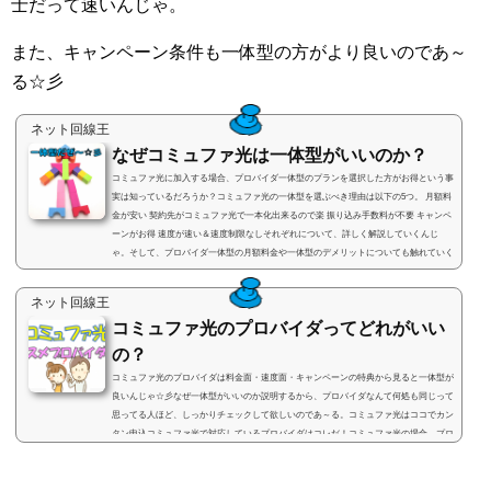
士だって速いんじゃ。
また、キャンペーン条件も一体型の方がより良いのであ～
る☆彡
ネット回線王
なぜコミュファ光は一体型がいいのか？
コミュファ光に加入する場合、プロバイダ一体型のプランを選択した方がお得という事
実は知っているだろうか？コミュファ光の一体型を選ぶべき理由は以下の5つ。 月額料
金が安い 契約先がコミュファ光で一本化出来るので楽 振り込み手数料が不要 キャンペ
ーンがお得 速度が速い＆速度制限なしそれぞれについて、詳しく解説していくんじ
ゃ。そして、プロバイダ一体型の月額料金や一体型のデメリットについても触れていく
ので、コミュファ光に入ろうとしている方はぜひ参考にして欲しい☆彡プロバイダ一体
型は株式会社NEXTで申込コミ...
ネット回線王
コミュファ光のプロバイダってどれがいい
の？
コミュファ光のプロバイダは料金面・速度面・キャンペーンの特典から見ると一体型が
良いんじゃ☆彡なぜ一体型がいいのか説明するから、プロバイダなんて何処も同じって
思ってる人ほど、しっかりチェックして欲しいのであ～る。コミュファ光はココでカン
タン申込コミュファ光で対応しているプロバイダはコレだ！コミュファ光の場合、プロ
バイダもコミュファの一体型とNTTフレッツ光で利用していたプロバイダも変わらずに
利用出来るセレクト型があるんじゃ。コミュファ光で対応しているプロバイダは全部で
10社となる。。コミュファ光プロ...