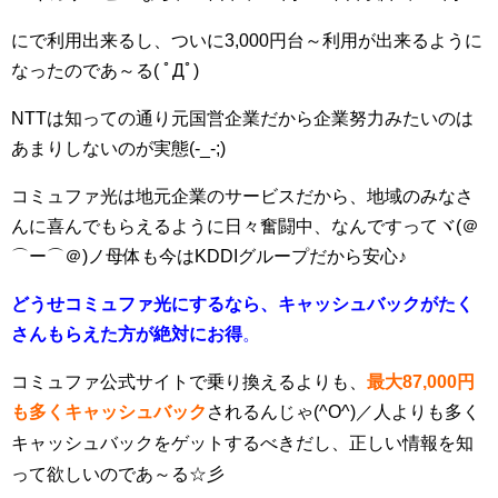
にで利用出来るし、ついに3,000円台～利用が出来るように
なったのであ～る( ﾟДﾟ)
NTTは知っての通り元国営企業だから企業努力みたいのは
あまりしないのが実態(-_-;)
コミュファ光は地元企業のサービスだから、地域のみなさ
んに喜んでもらえるように日々奮闘中、なんですってヾ(＠
⌒ー⌒＠)ノ母体も今はKDDIグループだから安心♪
どうせコミュファ光にするなら、キャッシュバックがたく
さんもらえた方が絶対にお得
。
コミュファ公式サイトで乗り換えるよりも、
最大87,000円
も多くキャッシュバック
されるんじゃ(^O^)／人よりも多く
キャッシュバックを
ゲットするべきだし、正しい情報を知
って欲しいのであ～る☆彡