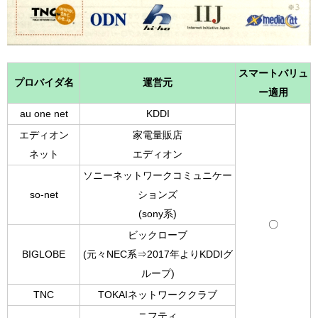
スマートバリュ
プロバイダ名
運営元
ー適用
au one net
KDDI
エディオン
家電量販店
ネット
エディオン
ソニーネットワークコミュニケー
so-net
ションズ
(sony系)
〇
ビックローブ
BIGLOBE
(元々NEC系⇒2017年よりKDDIグ
ループ)
TNC
TOKAIネットワーククラブ
ニフティ