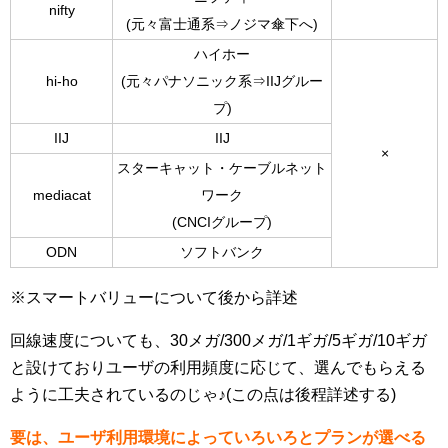
nifty
(元々富士通系⇒ノジマ傘下へ)
ハイホー
hi-ho
(元々パナソニック系⇒IIJグルー
プ)
IIJ
IIJ
×
スターキャット・ケーブルネット
mediacat
ワーク
(CNCIグループ)
ODN
ソフトバンク
※スマートバリューについて後から詳述
回線速度についても、30メガ/300メガ/1ギガ/5ギガ/10ギガ
と設けておりユーザの利用頻度に応じて、選んでもらえる
ように工夫されているのじゃ♪(この点は後程詳述する)
要は、ユーザ利用環境によっていろいろとプランが選べる