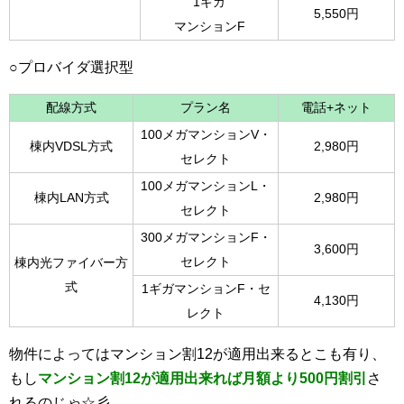
1ギガ
5,550円
マンションF
○プロバイダ選択型
配線方式
プラン名
電話+ネット
100メガマンションV・
棟内VDSL方式
2,980円
セレクト
100メガマンションL・
棟内LAN方式
2,980円
セレクト
300メガマンションF・
3,600円
セレクト
棟内光ファイバー方
式
1ギガマンションF・セ
4,130円
レクト
物件によってはマンション割12が適用出来るとこも有り、
もし
マンション割12が適用出来れば
月額より500円割引
さ
れるのじゃ☆彡