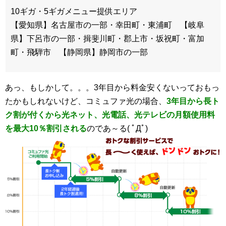
10ギガ・5ギガメニュー提供エリア
【愛知県】名古屋市の一部・幸田町・東浦町 【岐阜
県】下呂市の一部・揖斐川町・郡上市・坂祝町・富加
町・飛騨市 【静岡県】静岡市の一部
あっ、もしかして。。。3年目から料金安くないっておもっ
たかもしれないけど、
コミュファ光の場合、
3年目から長ト
ク割が付くから光ネット、光電話、光テレビの月額使用料
を最大10％割引される
のであ～る( ﾟДﾟ)