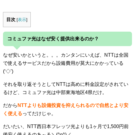
目次
[
表示
]
コミュファ光はなぜ安く提供出来るのか？
なぜ安いかというと。。。
カンタンにいえば、NTTは全国
で使えるサービスだから設備費用が莫大にかかっている
(‘◇’)ゞ
それを取り返そうとしてNTTは高めに料金設定がされてい
るけど、コミュファ光は中部東海地区4県だけ。
だから
NTTよりも設備投資を抑えられるので
自然とより安
く使える
ってだけじゃ。
だいたい、NTT西日本フレッツ光よりも
1ヶ月で1,500円前
後
安く使えるのあ～る＼(^o^)／